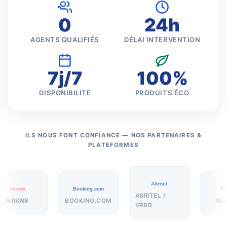
0
24h
AGENTS QUALIFIÉS
DÉLAI INTERVENTION
7j/7
100%
DISPONIBILITÉ
PRODUITS ÉCO
ILS NOUS FONT CONFIANCE — NOS PARTENAIRES &
PLATEFORMES
Abritel
airbnb
Booking.com
SeL
ABRITEL /
AIRBNB
BOOKING.COM
SEL
VRBO