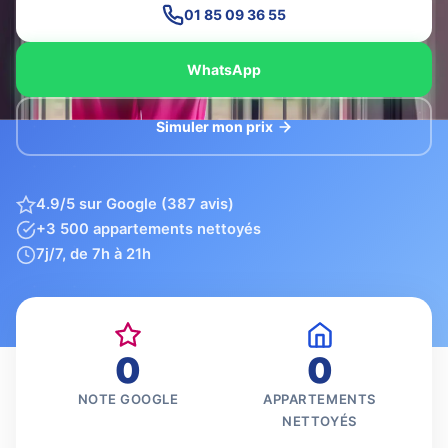
01 85 09 36 55
WhatsApp
Simuler mon prix
4.9/5 sur Google (387 avis)
+3 500 appartements nettoyés
7j/7, de 7h à 21h
0
0
NOTE GOOGLE
APPARTEMENTS
NETTOYÉS