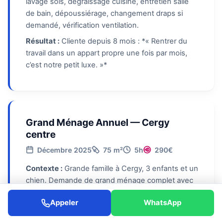
lavage sols, dégraissage cuisine, entretien salle
de bain, dépoussiérage, changement draps si
demandé, vérification ventilation.
Résultat :
Cliente depuis 8 mois : *« Rentrer du
travail dans un appart propre une fois par mois,
c’est notre petit luxe. »*
Grand Ménage Annuel — Cergy
centre
Décembre 2025
75 m²
5h
290€
Contexte :
Grande famille à Cergy, 3 enfants et un
chien. Demande de grand ménage complet avec
produits naturels exclusivement. Tapis plein de
Appeler
WhatsApp
poils, cuisine très utilisée.
Intervention :
Aspiration HEPA anti-poils, lavage