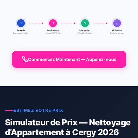
1
2
3
4
Demande
Confirmation
Intervention
Vérification
Devis gratuit en 30 min
Créneau 7j/7, 7h-21h
Checklist 47 points
Satisfaction garantie
Commencez Maintenant — Appelez-nous
ESTIMEZ VOTRE PRIX
Simulateur de Prix — Nettoyage
d’Appartement à Cergy 2026