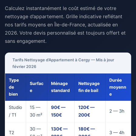
Calculez instantanément le coût estimé de votre
nettoyage d’appartement. Grille indicative reflétant
nos tarifs moyens en Île-de-France, actualisée en
2026. Votre devis personnalisé est toujours offert et
sans engagement.
Tarifs Nettoyage d’Appartement à Cergy — Mis à jour
février 2026
Type
Durée
Surfac
Ménage
Nettoyage
de
moyenn
e
standard
fin de bail
bien
e
Studio
15 —
90€ —
120€ —
2 — 3h
/ T1
30 m²
150€
200€
30 —
130€ —
180€ —
T2
3 — 4h