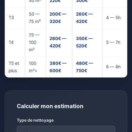
50 m²
220€
300€
50 —
200€ —
260€ —
T3
4 — 5h
75 m²
320€
420€
75 —
280€ —
350€ —
T4
100
5 — 7h
420€
520€
m²
T5 et
100
380€ —
480€ —
6 — 8h
plus
m²+
600€
750€
Calculer mon estimation
Type de nettoyage