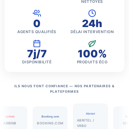
NETTOYÉS
0
24h
AGENTS QUALIFIÉS
DÉLAI INTERVENTION
7j/7
100%
DISPONIBILITÉ
PRODUITS ÉCO
ILS NOUS FONT CONFIANCE — NOS PARTENAIRES &
PLATEFORMES
Abritel
airbnb
Booking.com
SeL
ABRITEL /
AIRBNB
BOOKING.COM
SEL
VRBO