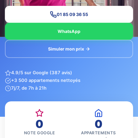
01 85 09 36 55
WhatsApp
Simuler mon prix
4.9/5 sur Google (387 avis)
+3 500 appartements nettoyés
7j/7, de 7h à 21h
0
0
NOTE GOOGLE
APPARTEMENTS