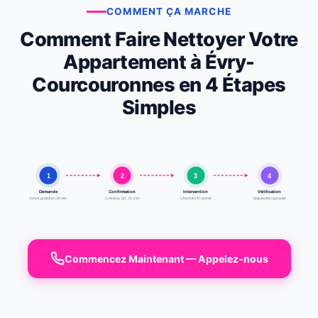
COMMENT ÇA MARCHE
Comment Faire Nettoyer Votre
Appartement à Évry-
Courcouronnes en 4 Étapes
Simples
1
2
3
4
Demande
Confirmation
Intervention
Vérification
Devis gratuit en 30 min
Créneau 7j/7, 7h-21h
Checklist 47 points
Satisfaction garantie
Commencez Maintenant — Appelez-nous