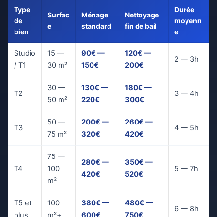
Type
Durée
Surfac
Ménage
Nettoyage
de
moyenn
e
standard
fin de bail
bien
e
Studio
15 —
90€ —
120€ —
2 — 3h
/ T1
30 m²
150€
200€
30 —
130€ —
180€ —
T2
3 — 4h
50 m²
220€
300€
50 —
200€ —
260€ —
T3
4 — 5h
75 m²
320€
420€
75 —
280€ —
350€ —
T4
100
5 — 7h
420€
520€
m²
T5 et
100
380€ —
480€ —
6 — 8h
plus
m²+
600€
750€