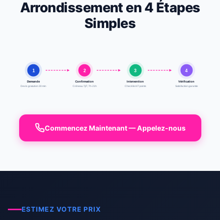
Arrondissement en 4 Étapes
Simples
1
2
3
4
Demande
Confirmation
Intervention
Vérification
Devis gratuit en 30 min
Créneau 7j/7, 7h-21h
Checklist 47 points
Satisfaction garantie
Commencez Maintenant — Appelez-nous
ESTIMEZ VOTRE PRIX