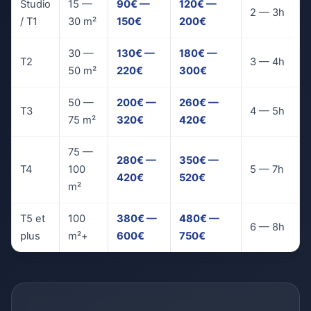
Studio
15 —
90€ —
120€ —
2 — 3h
/ T1
30 m²
150€
200€
30 —
130€ —
180€ —
T2
3 — 4h
50 m²
220€
300€
50 —
200€ —
260€ —
T3
4 — 5h
75 m²
320€
420€
75 —
280€ —
350€ —
T4
100
5 — 7h
420€
520€
m²
T5 et
100
380€ —
480€ —
6 — 8h
plus
m²+
600€
750€