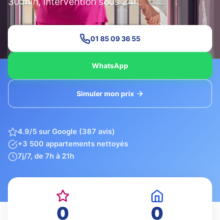
30 min, intervention sous 24h.
01 85 09 36 55
WhatsApp
Simuler mon prix
4.9/5 sur Google (387 avis)
+3 500 appartements nettoyés
7j/7, de 7h à 21h
0
0