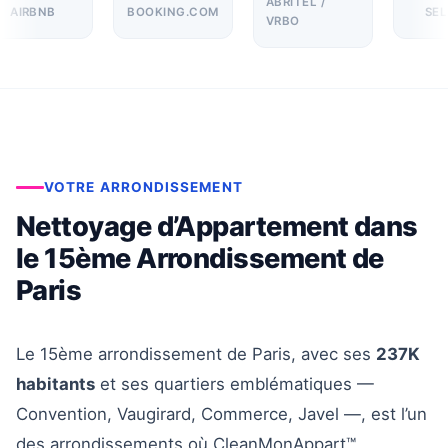
ABRITEL /
AIRBNB
BOOKING.COM
SELO
VRBO
VOTRE ARRONDISSEMENT
Nettoyage d’Appartement dans
le 15ème Arrondissement de
Paris
Le 15ème arrondissement de Paris, avec ses
237K
habitants
et ses quartiers emblématiques —
Convention, Vaugirard, Commerce, Javel —, est l’un
des arrondissements où CleanMonAppart™