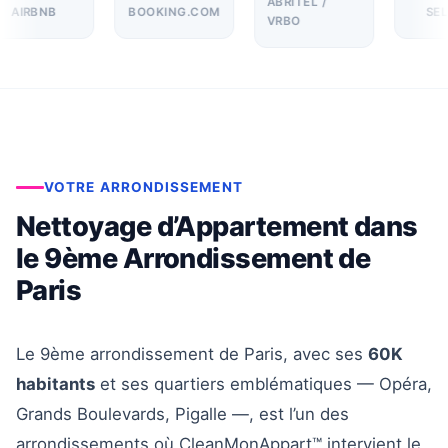
ABRITEL /
AIRBNB
BOOKING.COM
SEL
VRBO
VOTRE ARRONDISSEMENT
Nettoyage d’Appartement dans
le 9ème Arrondissement de
Paris
Le 9ème arrondissement de Paris, avec ses
60K
habitants
et ses quartiers emblématiques — Opéra,
Grands Boulevards, Pigalle —, est l’un des
arrondissements où CleanMonAppart™ intervient le