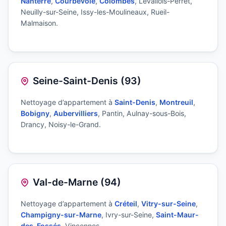
Nanterre
,
Courbevoie
,
Colombes
, Levallois-Perret,
Neuilly-sur-Seine, Issy-les-Moulineaux, Rueil-
Malmaison.
Seine-Saint-Denis (93)
Nettoyage d’appartement à
Saint-Denis
,
Montreuil
,
Bobigny
,
Aubervilliers
, Pantin, Aulnay-sous-Bois,
Drancy, Noisy-le-Grand.
Val-de-Marne (94)
Nettoyage d’appartement à
Créteil
,
Vitry-sur-Seine
,
Champigny-sur-Marne
, Ivry-sur-Seine,
Saint-Maur-
des-Fossés
, Vincennes.