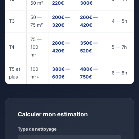
50 m²
220€
300€
50 —
200€ —
260€ —
T3
4 — 5h
75 m²
320€
420€
75 —
280€ —
350€ —
T4
100
5 — 7h
420€
520€
m²
T5 et
100
380€ —
480€ —
6 — 8h
plus
m²+
600€
750€
Calculer mon estimation
Type de nettoyage