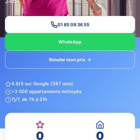
24h.
01 85 09 36 55
WhatsApp
Simuler mon prix
4.9/5 sur Google (387 avis)
+3 500 appartements nettoyés
7j/7, de 7h à 21h
0
0