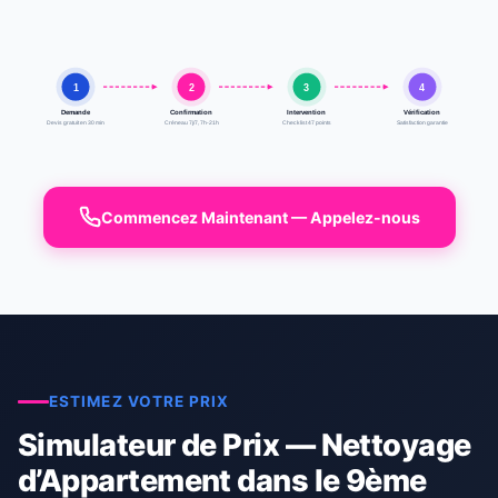
1
2
3
4
Demande
Confirmation
Intervention
Vérification
Devis gratuit en 30 min
Créneau 7j/7, 7h-21h
Checklist 47 points
Satisfaction garantie
Commencez Maintenant — Appelez-nous
ESTIMEZ VOTRE PRIX
Simulateur de Prix — Nettoyage
d’Appartement dans le 9ème