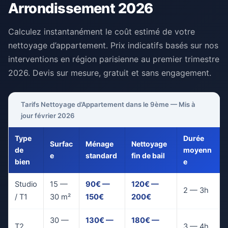
Arrondissement 2026
Calculez instantanément le coût estimé de votre
nettoyage d’appartement. Prix indicatifs basés sur nos
interventions en région parisienne au premier trimestre
2026. Devis sur mesure, gratuit et sans engagement.
Tarifs Nettoyage d’Appartement dans le 9ème — Mis à
jour février 2026
Type
Durée
Surfac
Ménage
Nettoyage
de
moyenn
e
standard
fin de bail
bien
e
Studio
15 —
90€ —
120€ —
2 — 3h
/ T1
30 m²
150€
200€
30 —
130€ —
180€ —
T2
3 — 4h