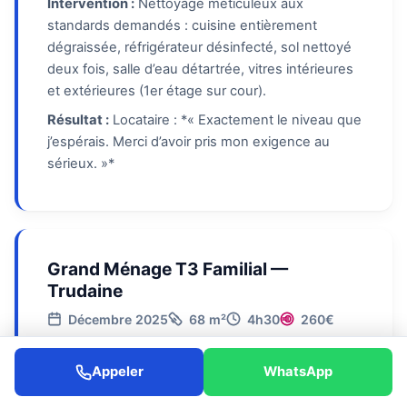
Intervention :
Nettoyage méticuleux aux
standards demandés : cuisine entièrement
dégraissée, réfrigérateur désinfecté, sol nettoyé
deux fois, salle d’eau détartrée, vitres intérieures
et extérieures (1er étage sur cour).
Résultat :
Locataire : *« Exactement le niveau que
j’espérais. Merci d’avoir pris mon exigence au
sérieux. »*
Grand Ménage T3 Familial —
Trudaine
Décembre 2025
68 m²
4h30
260€
Contexte :
T3 familial place Trudaine. Parents de
Appeler
WhatsApp
jumeaux de 2 ans demandant un grand ménage
avec produits strictement non toxiques. Jouets