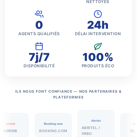
NETTOYÉS
0
24h
AGENTS QUALIFIÉS
DÉLAI INTERVENTION
7j/7
100%
DISPONIBILITÉ
PRODUITS ÉCO
ILS NOUS FONT CONFIANCE — NOS PARTENAIRES &
PLATEFORMES
Abritel
airbnb
Booking.com
SeL
ABRITEL /
AIRBNB
BOOKING.COM
SEL
VRBO