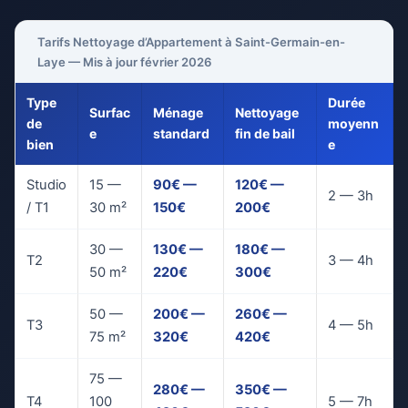
Tarifs Nettoyage d’Appartement à Saint-Germain-en-
Laye — Mis à jour février 2026
Type
Durée
Surfac
Ménage
Nettoyage
de
moyenn
e
standard
fin de bail
bien
e
Studio
15 —
90€ —
120€ —
2 — 3h
/ T1
30 m²
150€
200€
30 —
130€ —
180€ —
T2
3 — 4h
50 m²
220€
300€
50 —
200€ —
260€ —
T3
4 — 5h
75 m²
320€
420€
75 —
280€ —
350€ —
T4
100
5 — 7h