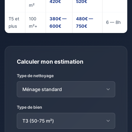
420€
520€
m²
T5 et
100
380€ —
480€ —
6 — 8h
plus
m²+
600€
750€
Calculer mon estimation
Type de nettoyage
Type de bien