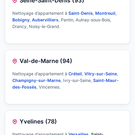
Seine-Saint-Denis (93)
Nettoyage d’appartement à
Saint-Denis
,
Montreuil
,
Bobigny
,
Aubervilliers
, Pantin, Aulnay-sous-Bois,
Drancy, Noisy-le-Grand.
Val-de-Marne (94)
Nettoyage d’appartement à
Créteil
,
Vitry-sur-Seine
,
Champigny-sur-Marne
, Ivry-sur-Seine,
Saint-Maur-
des-Fossés
, Vincennes.
Yvelines (78)
Nettoyage d’appartement à
Versailles
,
Saint-