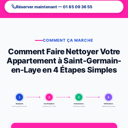
Réserver maintenant — 01 85 09 36 55
COMMENT ÇA MARCHE
Comment Faire Nettoyer Votre
Appartement à Saint-Germain-
en-Laye en 4 Étapes Simples
1
2
3
4
Demande
Confirmation
Intervention
Vérification
Devis gratuit en 30 min
Créneau 7j/7, 7h-21h
Checklist 47 points
Satisfaction garantie