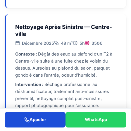
Nettoyage Après Sinistre — Centre-
ville
Décembre 2025
48 m²
5h
350€
Contexte :
Dégât des eaux au plafond d’un T2 à
Centre-ville suite à une fuite chez le voisin du
dessus. Auréoles au plafond du salon, parquet
gondolé dans l’entrée, odeur d’humidité.
Intervention :
Séchage professionnel au
déshumidificateur, traitement anti-moisissures
préventif, nettoyage complet post-sinistre,
rapport photographique pour l’assurance.
Résultat :
Locataire : *« L’assurance a validé votre
Appeler
WhatsApp
rapport sans discussion. Le déshumidificateur a
sauvé le parquet. »*