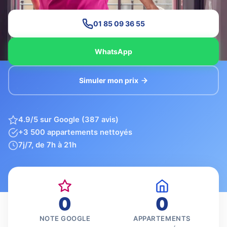
01 85 09 36 55
WhatsApp
Simuler mon prix
4.9/5 sur Google (387 avis)
+3 500 appartements nettoyés
7j/7, de 7h à 21h
0
0
NOTE GOOGLE
APPARTEMENTS