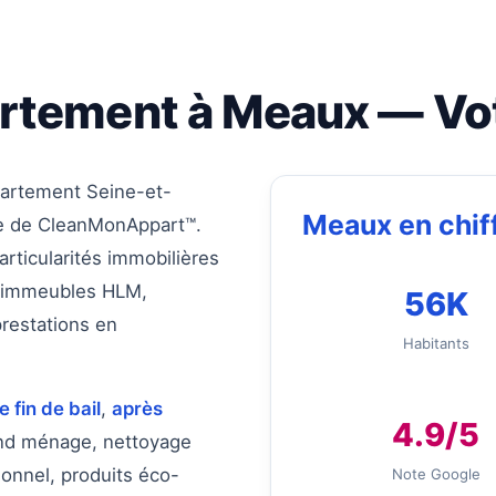
rtement à Meaux — Vot
artement Seine-et-
Meaux en chif
ide de CleanMonAppart™.
rticularités immobilières
s, immeubles HLM,
56K
restations en
Habitants
 fin de bail
,
après
4.9/5
and ménage, nettoyage
sionnel, produits éco-
Note Google