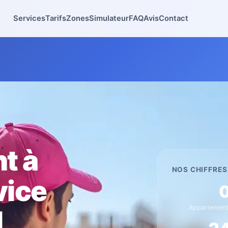
Services
Tarifs
Zones
Simulateur
FAQ
Avis
Contact
t à
NOS CHIFFRES
vice
Appartement
l