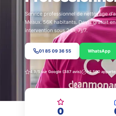
Service professionnel de nettoyage d’
Meaux. 56K habitants. Devis gratuit en
intervention sous 24h, 7j/7.
01 85 09 36 55
WhatsApp
4.9/5 sur Google (387 avis)
+3 500 apparte
0