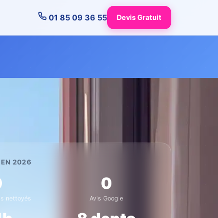
01 85 09 36 55
Devis Gratuit
 EN 2026
0
0
s nettoyés
Avis Google