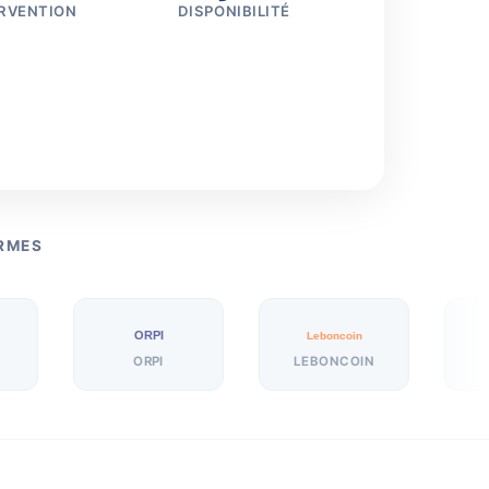
ERVENTION
DISPONIBILITÉ
ORMES
ORPI
Leboncoin
PAP.fr
ORPI
LEBONCOIN
PAP