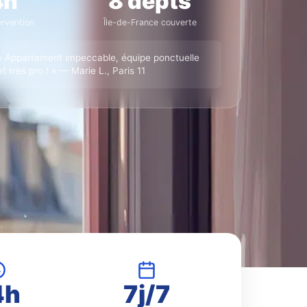
4h
8 depts
ervention
Île-de-France couverte
« Appartement impeccable, équipe ponctuelle
et très pro ! » — Marie L., Paris 11
4h
7j/7