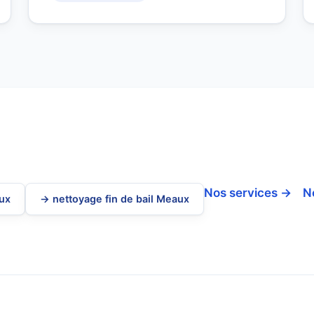
Nos services →
N
aux
→ nettoyage fin de bail Meaux