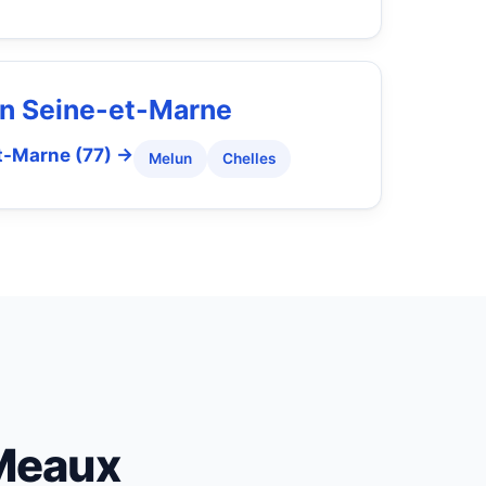
 en Seine-et-Marne
et-Marne (77) →
Melun
Chelles
 Meaux