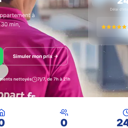
2
Délai d’int
appartement à
 30 min,
Simuler mon prix
ments nettoyés
7j/7, de 7h à 21h
0
0
2