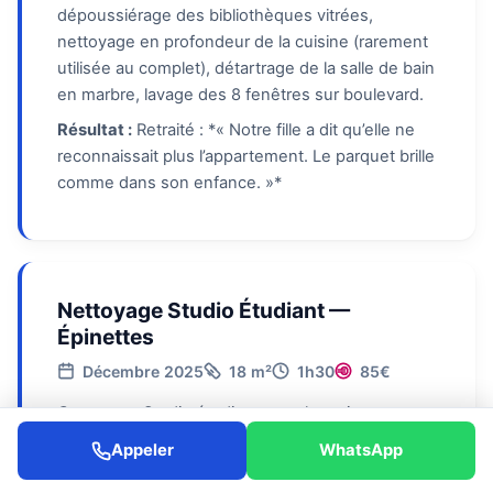
dépoussiérage des bibliothèques vitrées,
nettoyage en profondeur de la cuisine (rarement
utilisée au complet), détartrage de la salle de bain
en marbre, lavage des 8 fenêtres sur boulevard.
Résultat :
Retraité : *« Notre fille a dit qu’elle ne
reconnaissait plus l’appartement. Le parquet brille
comme dans son enfance. »*
Nettoyage Studio Étudiant —
Épinettes
Décembre 2025
18 m²
1h30
85€
Contexte :
Studio étudiant sous les toits aux
Épinettes. Fin de bail en urgence, départ le
Appeler
WhatsApp
lendemain. Budget serré, l’étudiant craignait de
perdre ses 350€ de caution.