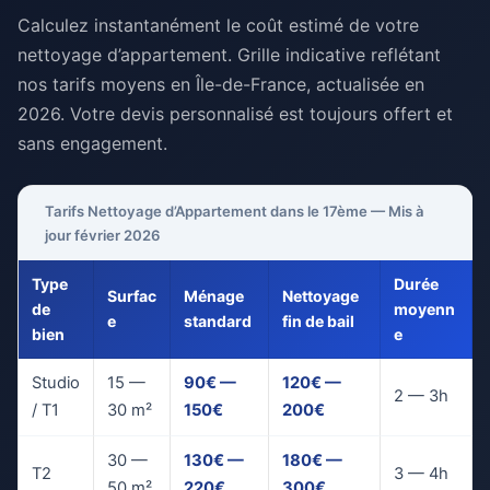
Calculez instantanément le coût estimé de votre
nettoyage d’appartement. Grille indicative reflétant
nos tarifs moyens en Île-de-France, actualisée en
2026. Votre devis personnalisé est toujours offert et
sans engagement.
Tarifs Nettoyage d’Appartement dans le 17ème — Mis à
jour février 2026
Type
Durée
Surfac
Ménage
Nettoyage
de
moyenn
e
standard
fin de bail
bien
e
Studio
15 —
90€ —
120€ —
2 — 3h
/ T1
30 m²
150€
200€
30 —
130€ —
180€ —
T2
3 — 4h
50 m²
220€
300€