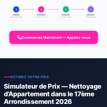
1
2
3
4
Demande
Confirmation
Intervention
Vérification
Devis gratuit en 30 min
Créneau 7j/7, 7h-21h
Checklist 47 points
Satisfaction garantie
Commencez Maintenant — Appelez-nous
ESTIMEZ VOTRE PRIX
Simulateur de Prix — Nettoyage
d’Appartement dans le 17ème
Arrondissement 2026