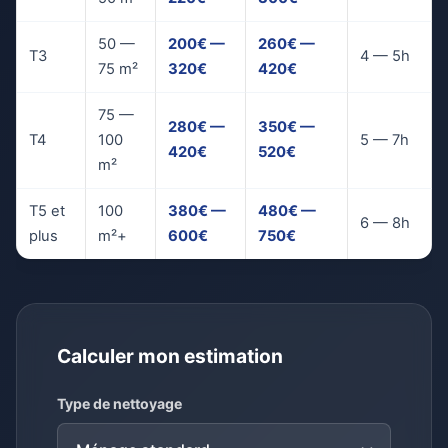
50 —
200€ —
260€ —
T3
4 — 5h
75 m²
320€
420€
75 —
280€ —
350€ —
T4
100
5 — 7h
420€
520€
m²
T5 et
100
380€ —
480€ —
6 — 8h
plus
m²+
600€
750€
Calculer mon estimation
Type de nettoyage