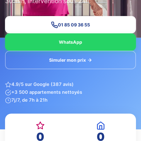
30 min, intervention sous 24h.
01 85 09 36 55
WhatsApp
Simuler mon prix
4.9/5 sur Google (387 avis)
+3 500 appartements nettoyés
7j/7, de 7h à 21h
0
0