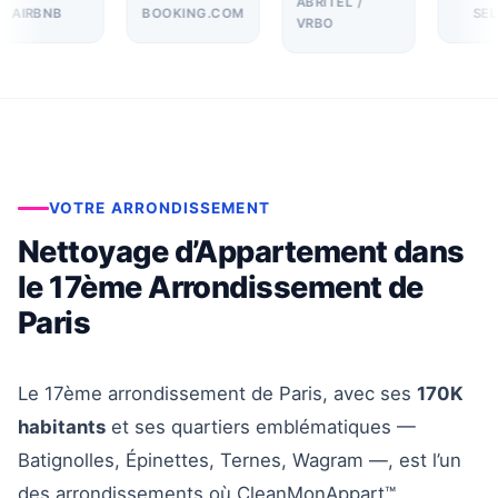
ABRITEL /
AIRBNB
BOOKING.COM
SEL
VRBO
VOTRE ARRONDISSEMENT
Nettoyage d’Appartement dans
le 17ème Arrondissement de
Paris
Le 17ème arrondissement de Paris, avec ses
170K
habitants
et ses quartiers emblématiques —
Batignolles, Épinettes, Ternes, Wagram —, est l’un
des arrondissements où CleanMonAppart™