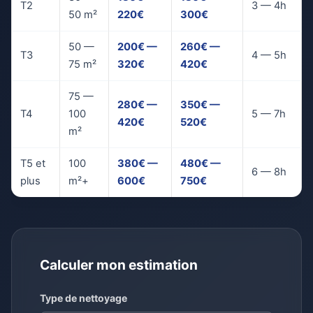
T2
3 — 4h
50 m²
220€
300€
50 —
200€ —
260€ —
T3
4 — 5h
75 m²
320€
420€
75 —
280€ —
350€ —
T4
100
5 — 7h
420€
520€
m²
T5 et
100
380€ —
480€ —
6 — 8h
plus
m²+
600€
750€
Calculer mon estimation
Type de nettoyage