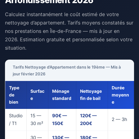
Arrondissement 2026
Calculez instantanément le coût estimé de votre
nettoyage d’appartement. Tarifs moyens constatés sur
nos prestations en Île-de-France — mis à jour en
2026. Estimation gratuite et personnalisée selon votre
situation.
Tarifs Nettoyage d’Appartement dans le 19ème — Mis à
jour février 2026
Type
Durée
Surfac
Ménage
Nettoyage
de
moyenn
e
standard
fin de bail
bien
e
Studio
15 —
90€ —
120€ —
2 — 3h
/ T1
30 m²
150€
200€
30 —
130€ —
180€ —