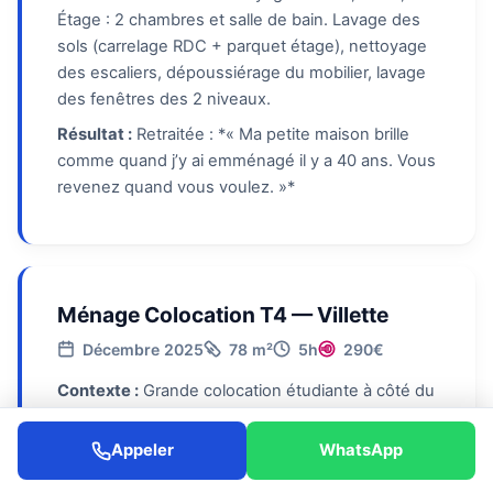
Étage : 2 chambres et salle de bain. Lavage des
sols (carrelage RDC + parquet étage), nettoyage
des escaliers, dépoussiérage du mobilier, lavage
des fenêtres des 2 niveaux.
Résultat :
Retraitée : *« Ma petite maison brille
comme quand j’y ai emménagé il y a 40 ans. Vous
revenez quand vous voulez. »*
Ménage Colocation T4 — Villette
Décembre 2025
78 m²
5h
290€
Contexte :
Grande colocation étudiante à côté du
parc de la Villette. 4 chambres, 1 cuisine partagée,
2 salles de bain. Propriétaire demandant un
Appeler
WhatsApp
nettoyage en profondeur entre 2 promotions.