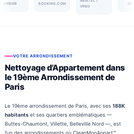
ABRITEL /
AIRBNB
BOOKING.COM
SEL
VRBO
VOTRE ARRONDISSEMENT
Nettoyage d’Appartement dans
le 19ème Arrondissement de
Paris
Le 19ème arrondissement de Paris, avec ses
188K
habitants
et ses quartiers emblématiques —
Buttes-Chaumont, Villette, Belleville Nord —, est
l’un des arrondissements où CleanMonAppart™