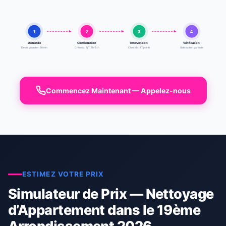
1
2
3
4
Demande
Confirmation
Intervention
Vérification
Devis gratuit en 30 min
Créneau 7j/7, 7h-21h
Checklist 47 points
Satisfaction garantie
Commencez Maintenant — Appelez-nous
ESTIMEZ VOTRE PRIX
Simulateur de Prix — Nettoyage
d’Appartement dans le 19ème