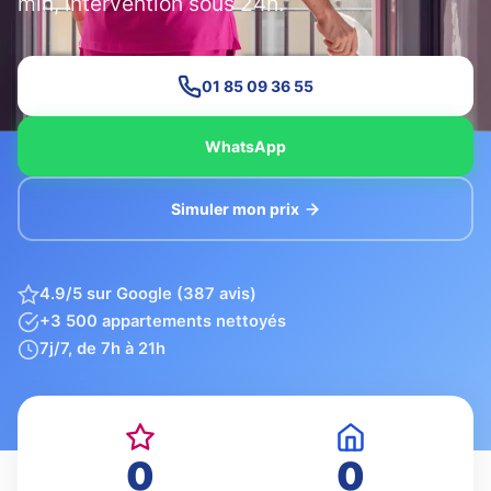
min, intervention sous 24h.
01 85 09 36 55
WhatsApp
Simuler mon prix
4.9/5 sur Google (387 avis)
+3 500 appartements nettoyés
7j/7, de 7h à 21h
0
0