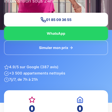
intervention sous 24h.
01 85 09 36 55
WhatsApp
Simuler mon prix
4.9/5 sur Google (387 avis)
+3 500 appartements nettoyés
7j/7, de 7h à 21h
0
0