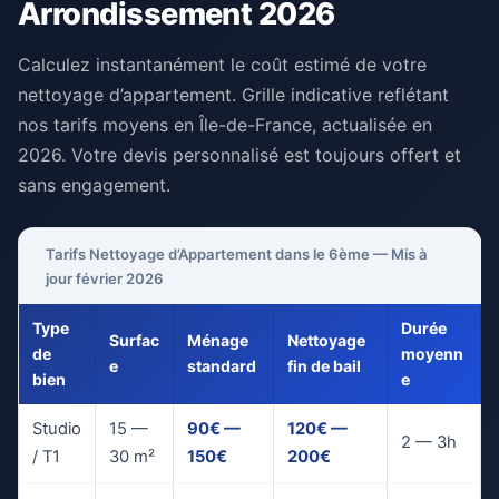
Arrondissement 2026
Calculez instantanément le coût estimé de votre
nettoyage d’appartement. Grille indicative reflétant
nos tarifs moyens en Île-de-France, actualisée en
2026. Votre devis personnalisé est toujours offert et
sans engagement.
Tarifs Nettoyage d’Appartement dans le 6ème — Mis à
jour février 2026
Type
Durée
Surfac
Ménage
Nettoyage
de
moyenn
e
standard
fin de bail
bien
e
Studio
15 —
90€ —
120€ —
2 — 3h
/ T1
30 m²
150€
200€