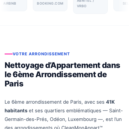
ABRITEL /
AIRBNB
BOOKING.COM
SEL
VRBO
VOTRE ARRONDISSEMENT
Nettoyage d’Appartement dans
le 6ème Arrondissement de
Paris
Le 6ème arrondissement de Paris, avec ses
41K
habitants
et ses quartiers emblématiques — Saint-
Germain-des-Prés, Odéon, Luxembourg —, est l’un
des arrondissements où CleanMonAppart™