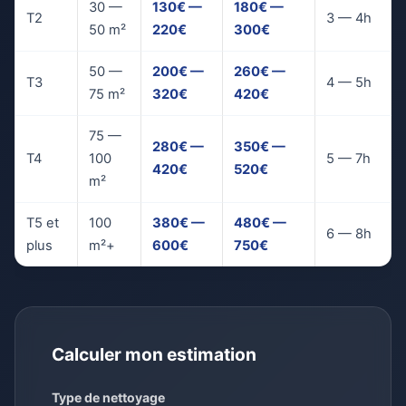
30 —
130€ —
180€ —
T2
3 — 4h
50 m²
220€
300€
50 —
200€ —
260€ —
T3
4 — 5h
75 m²
320€
420€
75 —
280€ —
350€ —
T4
100
5 — 7h
420€
520€
m²
T5 et
100
380€ —
480€ —
6 — 8h
plus
m²+
600€
750€
Calculer mon estimation
Type de nettoyage