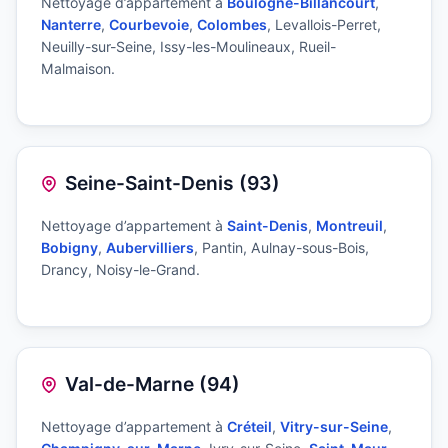
Nettoyage d’appartement à
Boulogne-Billancourt
,
Nanterre
,
Courbevoie
,
Colombes
, Levallois-Perret,
Neuilly-sur-Seine, Issy-les-Moulineaux, Rueil-
Malmaison.
Seine-Saint-Denis (93)
Nettoyage d’appartement à
Saint-Denis
,
Montreuil
,
Bobigny
,
Aubervilliers
, Pantin, Aulnay-sous-Bois,
Drancy, Noisy-le-Grand.
Val-de-Marne (94)
Nettoyage d’appartement à
Créteil
,
Vitry-sur-Seine
,