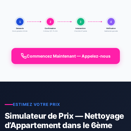
1
2
3
4
Demande
Confirmation
Intervention
Vérification
Devis gratuit en 30 min
Créneau 7j/7, 7h-21h
Checklist 47 points
Satisfaction garantie
Commencez Maintenant — Appelez-nous
ESTIMEZ VOTRE PRIX
Simulateur de Prix — Nettoyage
d’Appartement dans le 6ème