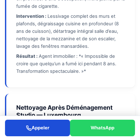
fumée de cigarette.
Intervention :
Lessivage complet des murs et
plafonds, dégraissage cuisine en profondeur (8
ans de cuisson), détartrage intégral salle d’eau,
nettoyage de la mezzanine et de son escalier,
lavage des fenêtres mansardées.
Résultat :
Agent immobilier : *« Impossible de
croire que quelqu’un a fumé ici pendant 8 ans.
Transformation spectaculaire. »*
Nettoyage Après Déménagement
Studio — Luxembourg
Décembre 2025
26 m²
2h
120€
Appeler
WhatsApp
Contexte :
Emménagement dans un studio avec