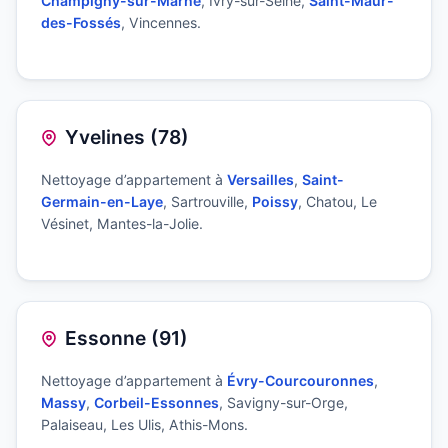
Champigny-sur-Marne
, Ivry-sur-Seine,
Saint-Maur-
des-Fossés
, Vincennes.
Yvelines (78)
Nettoyage d’appartement à
Versailles
,
Saint-
Germain-en-Laye
, Sartrouville,
Poissy
, Chatou, Le
Vésinet, Mantes-la-Jolie.
Essonne (91)
Nettoyage d’appartement à
Évry-Courcouronnes
,
Massy
,
Corbeil-Essonnes
, Savigny-sur-Orge,
Palaiseau, Les Ulis, Athis-Mons.